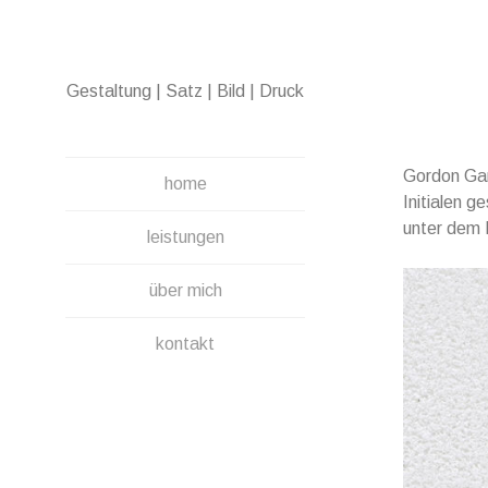
Direkt
zum
Inhalt
Gestaltung | Satz | Bild | Druck
Gordon Gart
home
Initialen g
unter dem 
leistungen
über mich
kontakt