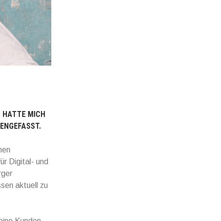
– HATTE MICH
ENGEFASST.
hen
r Digital- und
rger
sen aktuell zu
meine Kunden