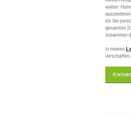
weiter. Humo
auszeichnen.
ich Sie pers
gesamten Ers
zusammen di
In meinen
L
verschaffen.
Kontak