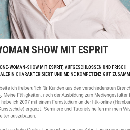
WOMAN SHOW MIT ESPRIT
NE ONE-WOMAN-SHOW MIT ESPRIT, AUFGESCHLOSSEN UND FRISCH 
NALERIN CHARAKTERISIERT UND
MEINE KOMPETENZ GUT ZUSAMM
beite ich freiberuflich für Kunden aus den verschiedensten Branc
)
. Meine Fähigkeiten, nach der Ausbildung zum Mediengestalter fü
 habe ich 2007 mit einem Fernstudium an der htk-online (Hambu
unstschule) ergänzt. Seminare und Tutorials helfen mir mein Wis
weiter auszubauen.
uch an hohe Qualität gebe ich mit meiner Arbeit auch gern an 