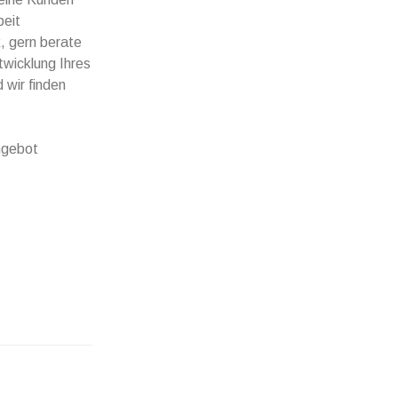
beit
, gern berate
twicklung Ihres
 wir finden
ngebot