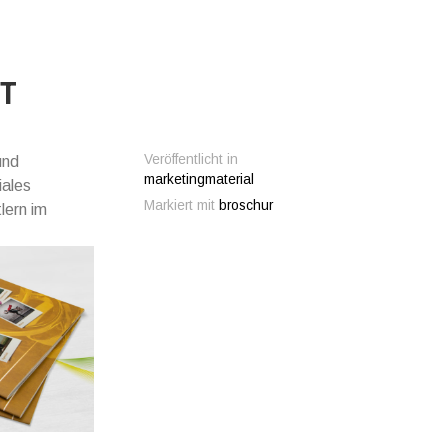
T
Veröffentlicht in
und
marketingmaterial
iales
Markiert mit
broschur
lern im