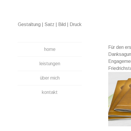
Direkt
zum
Inhalt
Gestaltung | Satz | Bild | Druck
Für den er
home
Danksagung
Engagement
leistungen
Friedrichst
über mich
kontakt